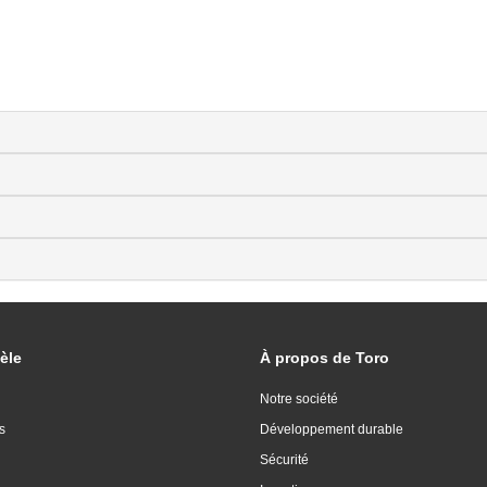
èle
À propos de Toro
Notre société
s
Développement durable
Sécurité