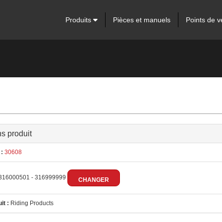
Produits
Pièces et manuels
Points de v
ns produit
:
30608
316000501 - 316999999
CHANGER
it :
Riding Products