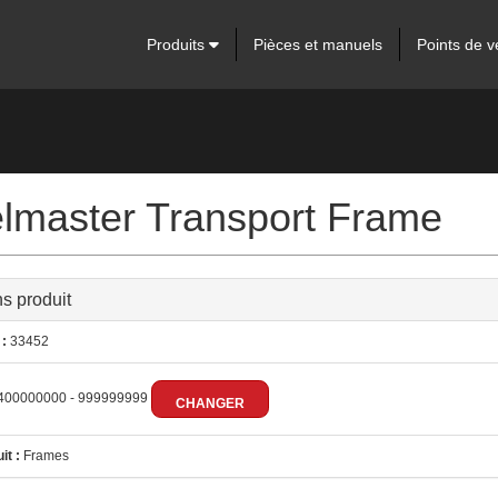
Produits
Pièces et manuels
Points de v
elmaster Transport Frame
ns produit
:
33452
400000000 - 999999999
CHANGER
it :
Frames