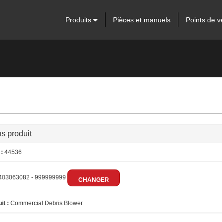
Produits
Pièces et manuels
Points de v
ns produit
:
44536
403063082 - 999999999
CHANGER
it :
Commercial Debris Blower