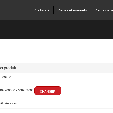
Produits
Pièces et manuels
Points de v
ns produit
:
09200
407900000 - 408982603
CHANGER
it :
Aerators