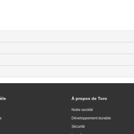
èle
À propos de Toro
Notre société
s
Développement durable
Sécurité