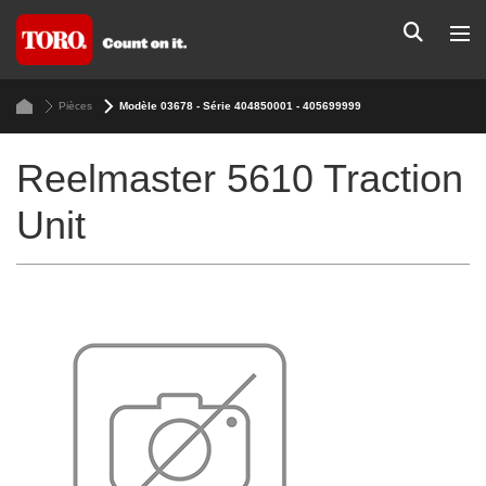
Pièces
Modèle 03678 - Série 404850001 - 405699999
Reelmaster 5610 Traction
Unit