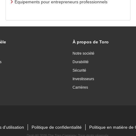
Équipements pour entrepreneurs professionnels
èle
À propos de Toro
Notre société
s
Durabilité
Sécurité
Investisseurs
Carrières
 d'utilisation
Politique de confidentialité
Politique en matière d
Droit d©
2026 The Toro Company. Tous droits réservés.