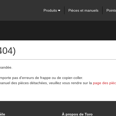
Produits
Pièces et manuels
Point
404)
emandée.
omporte pas d'erreurs de frappe ou de copier-coller.
anuel des pièces détachées, veuillez vous rendre sur la
page des piè
èle
À propos de Toro