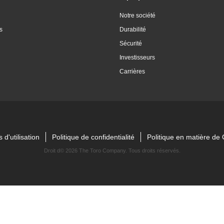
Notre société
s
Durabilité
Sécurité
Investisseurs
Carrières
 d'utilisation
Politique de confidentialité
Politique en matière d
Droit d©
2026 The Toro Company. Tous droits réservés.