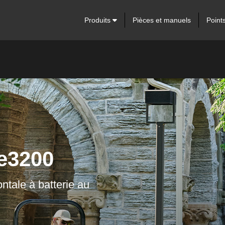
Produits
Pièces et manuels
Point
00
 batterie au