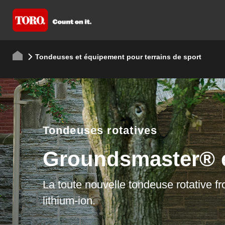
Tondeuses et équipement pour terrains de sport
Tondeuses rotatives
Groundsmaster® e32
La toute nouvelle tondeuse rotative frontale à
lithium-ion.