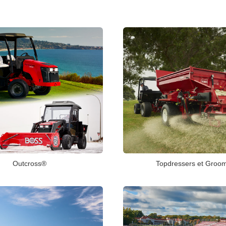
Outcross®
Topdressers et Groo