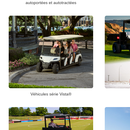
autoportées et autotractées
Véhicules série Vista®