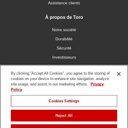
Assistance clients
À propos de Toro
Notre société
Durabilité
Sécurité
Investisseurs
Carrières
By clicking “Accept All Cookies”, you agree to the storing of
cookies on your device to enhance site navigation, analyze
Communiquez avec nous
site usage, and assist in our marketing efforts.
Privacy
Policy
Cookies Settings
Reject All
Conditions
Politique de
Politique en matière de
d'utilisation
confidentialité
Copyright/DMCA