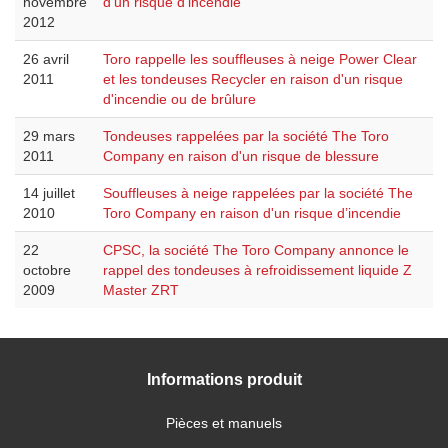
novembre
d'un risque d'incendie
2012
26 avril
Toro rappelle les souffleuses à neige Power Clear
2011
et les tondeuses Recycler en raison d'un risque
d'incendie ou de brûlure
29 mars
Tondeuses rappelées par la société The Toro
2011
Company en raison d'un risque de blessure
14 juillet
Souffleuses à neige rappelées par la société The
2010
Toro Company en raison d'un risque d’incendie
22
CPSC, la société The Toro Company annonce le
octobre
rappel des tondeuses à refroidissement liquide Z
2009
Master ZRT
Informations produit
Pièces et manuels