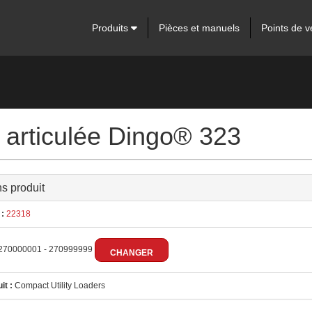
Produits
Pièces et manuels
Points de v
n articulée Dingo® 323
ns produit
:
22318
270000001 - 270999999
CHANGER
it :
Compact Utility Loaders