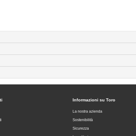
ti
Informazioni su Toro
La nostra azienda
i
Sostenibilità
Sicurezza