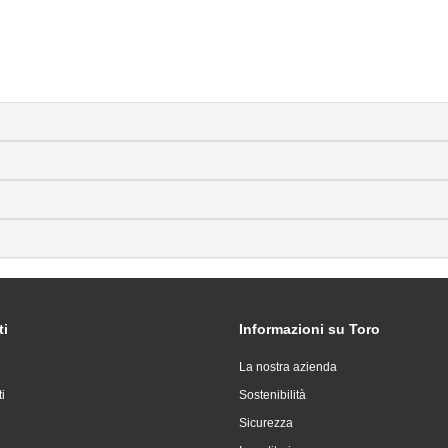
ti
Informazioni su Toro
La nostra azienda
i
Sostenibilità
Sicurezza