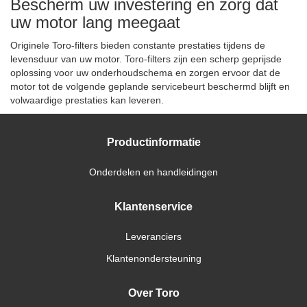
Bescherm uw investering en zorg dat
uw motor lang meegaat
Originele Toro-filters bieden constante prestaties tijdens de
levensduur van uw motor. Toro-filters zijn een scherp geprijsde
oplossing voor uw onderhoudschema en zorgen ervoor dat de
motor tot de volgende geplande servicebeurt beschermd blijft en
volwaardige prestaties kan leveren.
Productinformatie
Onderdelen en handleidingen
Klantenservice
Leveranciers
Klantenondersteuning
Over Toro