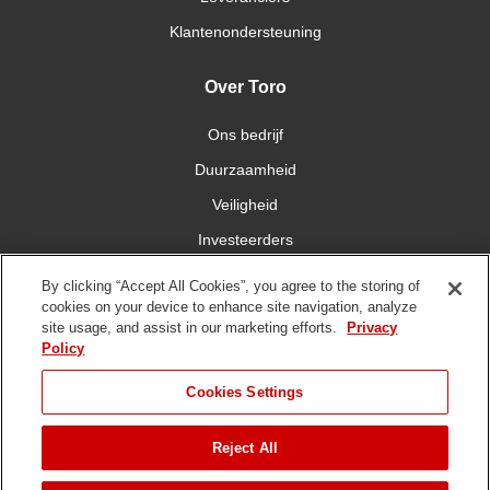
Klantenondersteuning
Over Toro
Ons bedrijf
Duurzaamheid
Veiligheid
Investeerders
Carrières
By clicking “Accept All Cookies”, you agree to the storing of
cookies on your device to enhance site navigation, analyze
site usage, and assist in our marketing efforts.
Privacy
Maak contact met ons
Policy
Cookies Settings
Reject All
Gebruiksvoorwaarden
Privacybeleid
DMCA/Copyrightbeleid