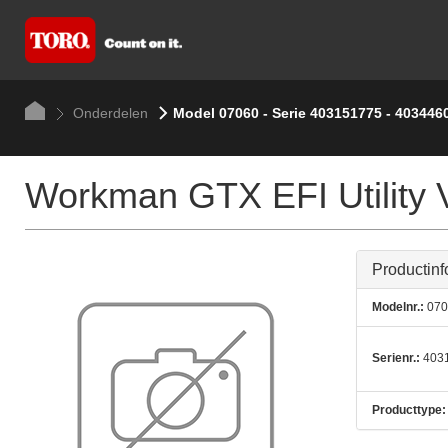
Onderdelen
Model 07060 - Serie 403151775 - 403446
Workman GTX EFI Utility 
Productinf
Modelnr.:
070
Serienr.:
4031
Producttype