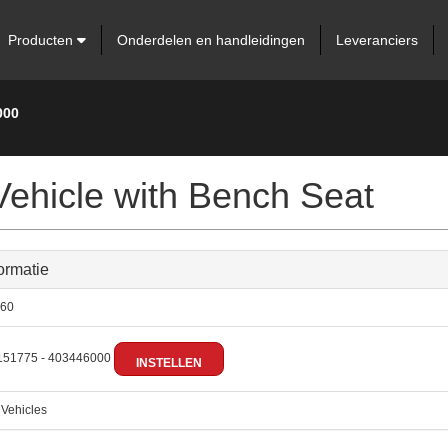
Producten
Onderdelen en handleidingen
Leveranciers
000
Vehicle with Bench Seat
ormatie
60
51775 - 403446000
INSTELLEN
:
Vehicles