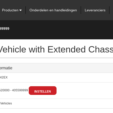
Producten
Onderdelen en handleidingen
Leveranciers
599999
Vehicle with Extended Chass
ormatie
42EX
20000 - 405599999
INSTELLEN
:
Vehicles