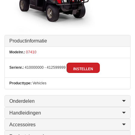
Productinformatie
Modelnr.:
07410
Serienr.:
410000000 - 412599999
INSTELLEN
Producttype:
Vehicles
Onderdelen
Handleidingen
Accessoires