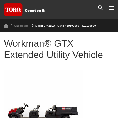
Onderdelen
Model 07411EX - Serie 410500000 - 412199999
Workman® GTX
Extended Utility Vehicle