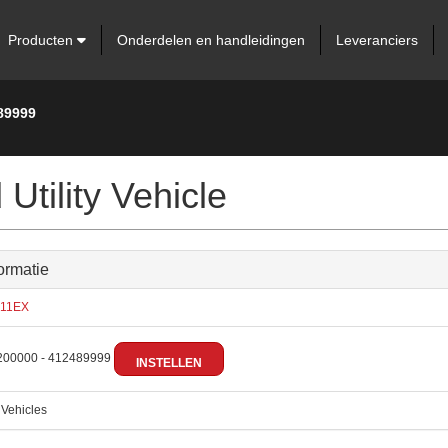
Producten
Onderdelen en handleidingen
Leveranciers
89999
ility Vehicle
ormatie
11EX
00000 - 412489999
INSTELLEN
:
Vehicles