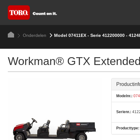
Onderdelen
Model 07411EX - Serie 412200000 - 4124
Workman® GTX Extended Ut
Productinf
Modelnr.:
074
Serienr.:
4122
Producttype