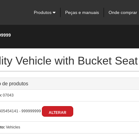
Produtos
Peças e manuais
Onde comprar
99999
ity Vehicle with Bucket Seat
 de produtos
:
07043
05454141 - 999999999
ALTERAR
to:
Vehicles