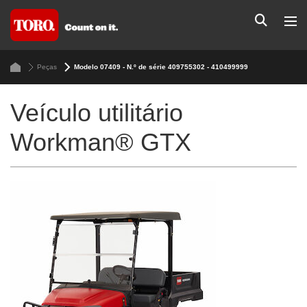
Peças
Modelo 07409 - N.º de série 409755302 - 410499999
Veículo utilitário
Workman® GTX