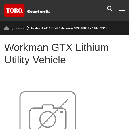
Peças
Modelo 07413LT - N.º de série 409830686 - 410499999
Workman GTX Lithium
Utility Vehicle