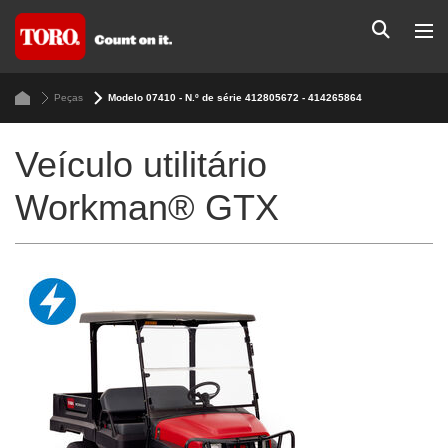
Peças
Modelo 07410 - N.º de série 412805672 - 414265864
Veículo utilitário
Workman® GTX