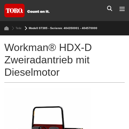
Teile
Modell 07385 - Seriennr. 404350001 - 404570000
Workman® HDX-D
Zweiradantrieb mit
Dieselmotor