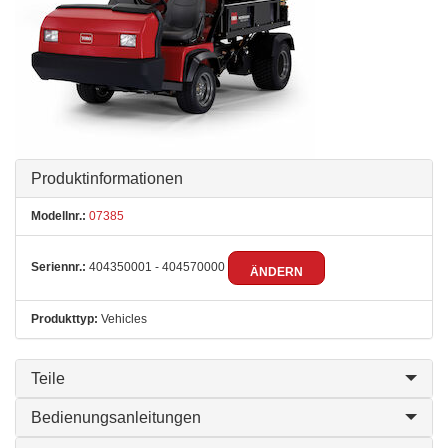
Produktinformationen
Modellnr.:
07385
Seriennr.:
404350001 - 404570000
ÄNDERN
Produkttyp:
Vehicles
Teile
Bedienungsanleitungen