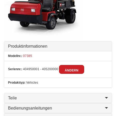
Produktinformationen
Modellnr.:
07385
Seriennr.:
404950001 - 405200000
ÄNDERN
Produkttyp:
Vehicles
Teile
Bedienungsanleitungen