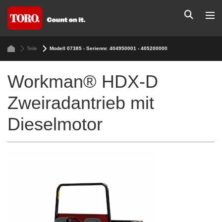
Teile
Modell 07385 - Seriennr. 404950001 - 405200000
Workman® HDX-D
Zweiradantrieb mit
Dieselmotor