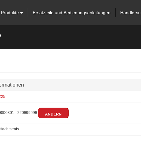
Produkte
Ersatzteile und Bedienungsanleitungen
Händlersu
9
ormationen
225
000301 - 220999999
ÄNDERN
ttachments