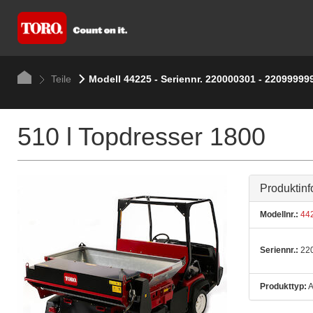
Teile
Modell 44225 - Seriennr. 220000301 - 22099999
510 l Topdresser 1800
Produktinf
Modellnr.:
44
Seriennr.:
220
Produkttyp:
A