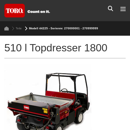
Teile
Modell 44225 - Seriennr. 270000001 - 270999999
510 l Topdresser 1800