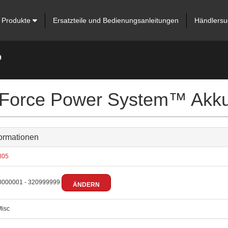
Produkte
Ersatzteile und Bedienungsanleitungen
Händlersu
9
Force Power System™ Akku
ormationen
805
000001 - 320999999
ÄNDERN
isc