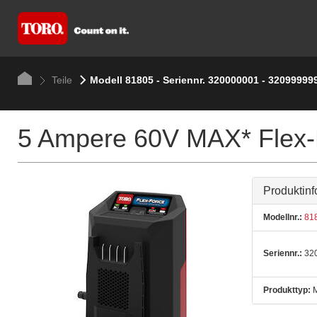
Teile
Modell 81805 - Seriennr. 320000001 - 32099999
5 Ampere 60V MAX* Flex-
Produktinf
Modellnr.:
81
Seriennr.:
320
Produkttyp:
M