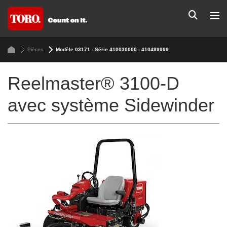
Pièces
Modèle 03171 - Série 410030000 - 410499999
Reelmaster® 3100-D
avec système Sidewinder