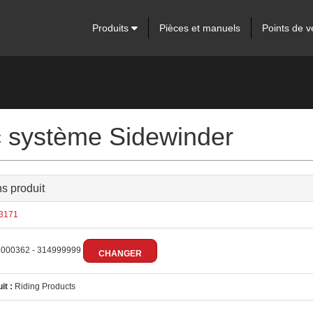
Produits
Pièces et manuels
Points de v
 système Sidewinder
ns produit
3171
000362 - 314999999
CHANGER
it :
Riding Products