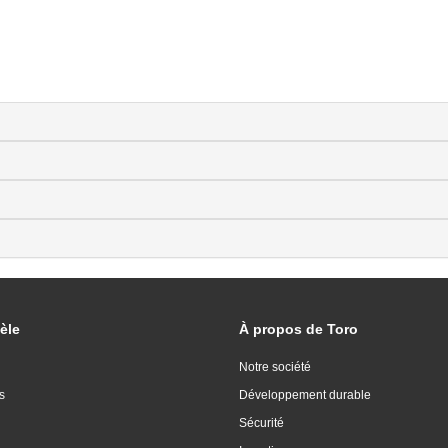
èle
À propos de Toro
Notre société
s
Développement durable
Sécurité