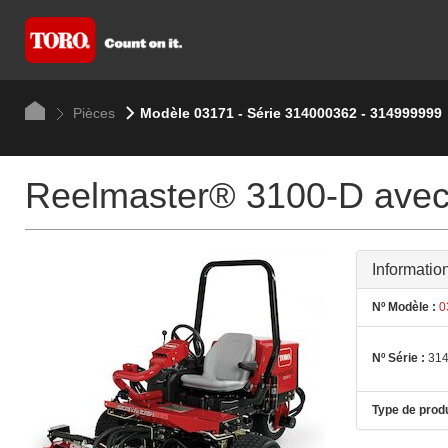
Pièces
Modèle 03171 - Série 314000362 - 314999999
Reelmaster® 3100-D avec
Informatio
Nº Modèle :
0
Nº Série :
314
Type de produ