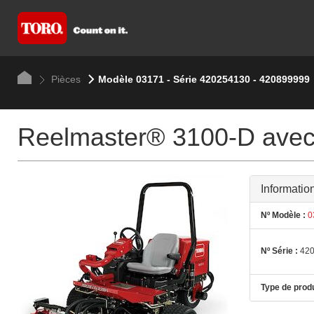
Pièces
Modèle 03171 - Série 420254130 - 420899999
Reelmaster® 3100-D avec
Informatio
Nº Modèle :
0
Nº Série :
420
Type de produ