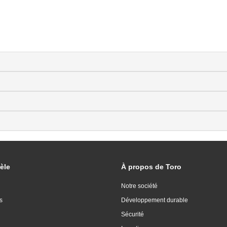
èle
À propos de Toro
Notre société
s
Développement durable
Sécurité