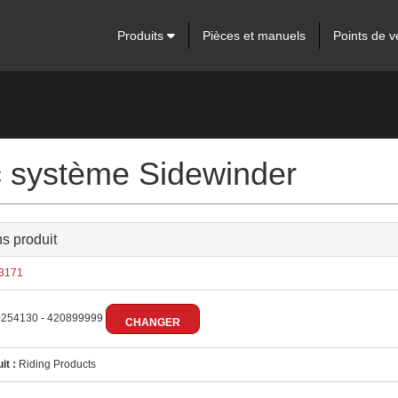
Produits
Pièces et manuels
Points de v
 système Sidewinder
ns produit
3171
254130 - 420899999
CHANGER
it :
Riding Products