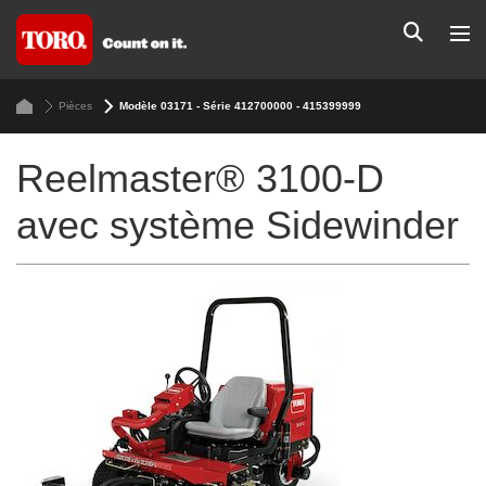
Pièces
Modèle 03171 - Série 412700000 - 415399999
Reelmaster® 3100-D
avec système Sidewinder