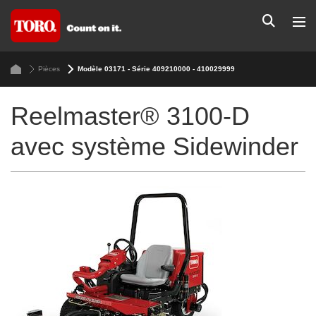
Pièces
Modèle 03171 - Série 409210000 - 410029999
Reelmaster® 3100-D
avec système Sidewinder