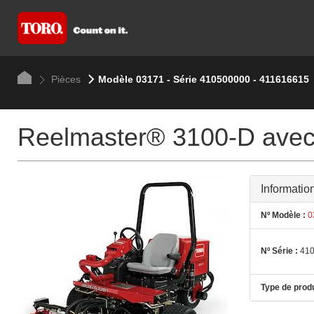
Pièces
Modèle 03171 - Série 410500000 - 411616615
Reelmaster® 3100-D avec
Informatio
Nº Modèle :
0
Nº Série :
410
Type de produ