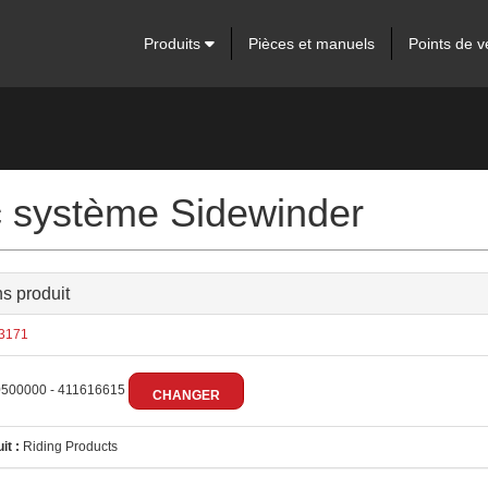
Produits
Pièces et manuels
Points de v
 système Sidewinder
ns produit
3171
500000 - 411616615
CHANGER
it :
Riding Products