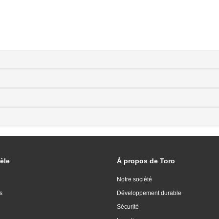
èle
À propos de Toro
Notre société
s
Développement durable
Sécurité