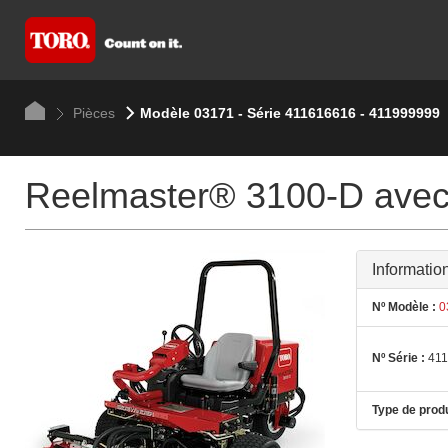
Pièces
Modèle 03171 - Série 411616616 - 411999999
Reelmaster® 3100-D avec
Informatio
Nº Modèle :
0
Nº Série :
411
Type de produ