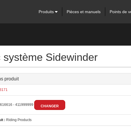
Produits
Pièces et manuels
Points de v
 système Sidewinder
ns produit
3171
616616 - 411999999
CHANGER
it :
Riding Products