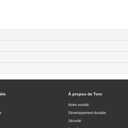
èle
À propos de Toro
Notre société
s
Développement durable
Sécurité