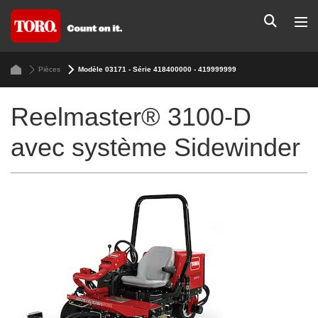
Pièces
Modèle 03171 - Série 418400000 - 419999999
Reelmaster® 3100-D
avec système Sidewinder