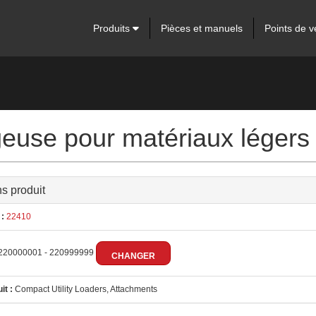
Produits
Pièces et manuels
Points de v
euse pour matériaux légers
ns produit
:
22410
220000001 - 220999999
CHANGER
it :
Compact Utility Loaders, Attachments