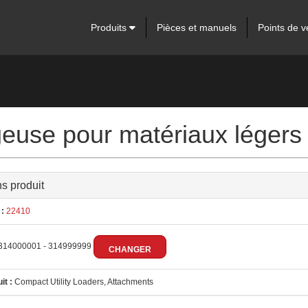
Produits
Pièces et manuels
Points de v
euse pour matériaux légers
ns produit
:
22410
314000001 - 314999999
CHANGER
it :
Compact Utility Loaders, Attachments