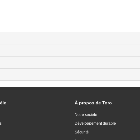
èle
À propos de Toro
Notre société
s
Développement durable
Sécurité