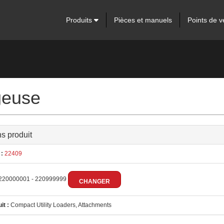
Produits
Pièces et manuels
Points de v
geuse
ns produit
:
22409
220000001 - 220999999
CHANGER
it :
Compact Utility Loaders, Attachments