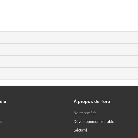
èle
À propos de Toro
Notre société
s
Développement durable
Sécurité