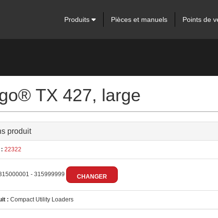
Produits
Pièces et manuels
Points de v
ngo® TX 427, large
ns produit
:
22322
315000001 - 315999999
CHANGER
it :
Compact Utility Loaders