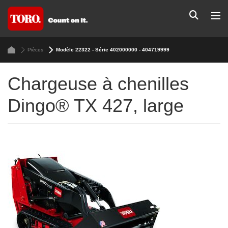
Pièces
Modèle 22322 - Série 402000000 - 404719999
Chargeuse à chenilles
Dingo® TX 427, large