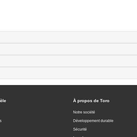
èle
À propos de Toro
Notre société
s
Développement durable
Sécurité