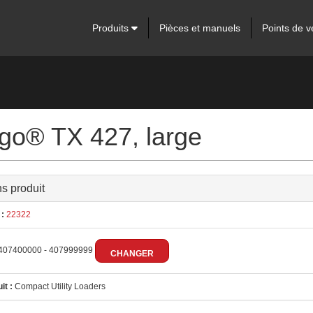
Produits
Pièces et manuels
Points de v
ngo® TX 427, large
ns produit
:
22322
407400000 - 407999999
CHANGER
it :
Compact Utility Loaders