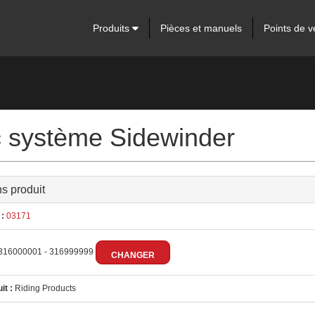
Produits
Pièces et manuels
Points de v
 système Sidewinder
ns produit
:
03171
316000001 - 316999999
CHANGER
it :
Riding Products