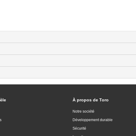
èle
À propos de Toro
Notre société
s
Développement durable
Sécurité