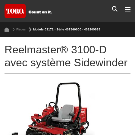
Pièces
Modèle 03171 - Série 407960000 - 409209999
Reelmaster® 3100-D
avec système Sidewinder