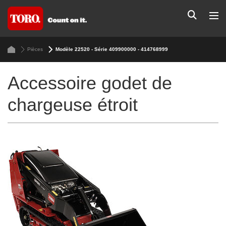
Pièces
Modèle 22520 - Série 409900000 - 414768999
Accessoire godet de
chargeuse étroit