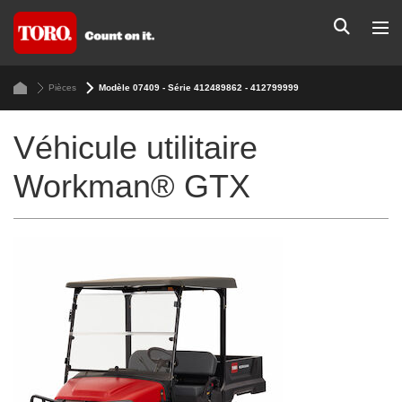
Pièces
Modèle 07409 - Série 412489862 - 412799999
Véhicule utilitaire
Workman® GTX