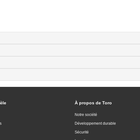
èle
À propos de Toro
Notre société
s
Développement durable
Sécurité