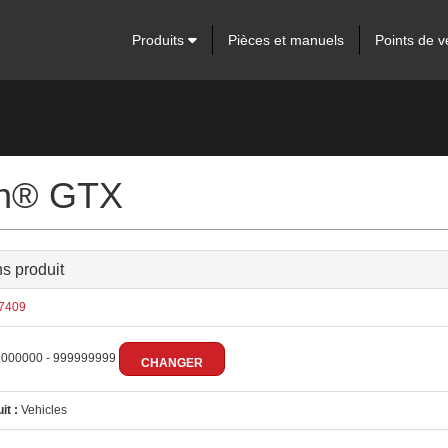
Produits
Pièces et manuels
Points de v
man® GTX
ns produit
7409
000000 - 999999999
CHANGER
it :
Vehicles