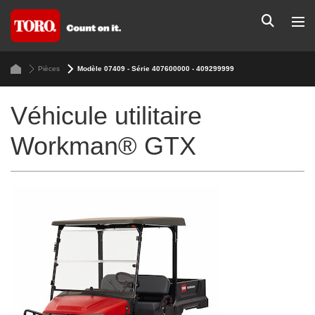
Pièces
Modèle 07409 - Série 407600000 - 409299999
Véhicule utilitaire
Workman® GTX