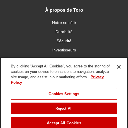
À propos de Toro
Notre société
Durabilité
Sécurité
Investisseurs
Carrières
By clicking “Accept All Cookies”, you agree to the storing of
cookies on your device to enhance site navigation, analyze
Communiquez avec nous
site usage, and assist in our marketing efforts.
Privacy
Policy
Cookies Settings
Reject All
Conditions
Politique de
Politique en matière de
d'utilisation
confidentialité
Copyright/DMCA
Droit d©
2026 The Toro Company. Tous droits réservés.
Accept All Cookies