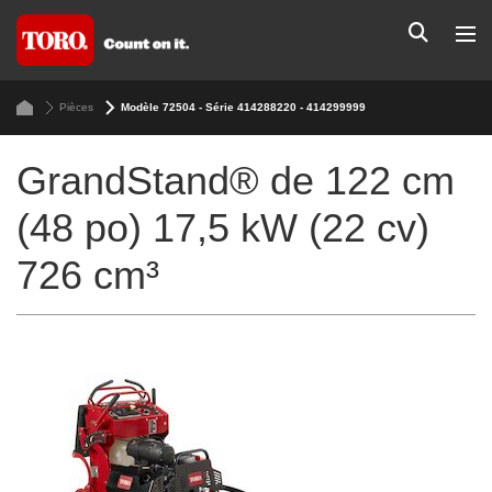
Pièces
Modèle 72504 - Série 414288220 - 414299999
GrandStand® de 122 cm
(48 po) 17,5 kW (22 cv)
726 cm³